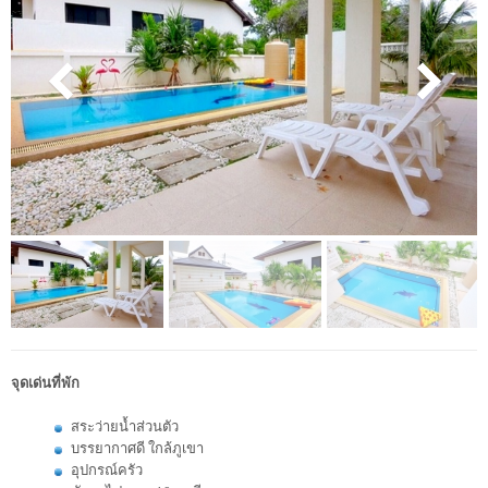
จุดเด่นที่พัก
สระว่ายน้ำส่วนตัว
บรรยากาศดี ใกล้ภูเขา
อุปกรณ์ครัว