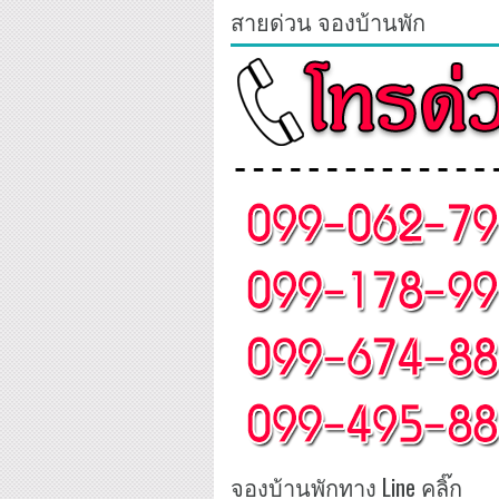
สายด่วน จองบ้านพัก
จองบ้านพักทาง Line คลิ๊ก