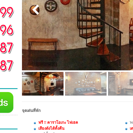
จุดเด่นที่พัก
ฟรี !! คาราโอเกะ ไฟเธค
W
เสียงดังได้ทั้งคืน
เต