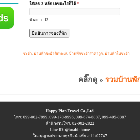
ใส่เลข 2 หลัก เลขอะไรก็ได้
*
ตัวอย่าง: 12
ชะอำ
,
บ้านพักชะอำติดทะเล
,
บ้านพักชะอำราคาถูก
,
บ้านพักในชะอำ
คลิ๊กดู »
รวมบ้านพัก
Happy Plan Travel Co.,Ltd.
โทร: 099-062-7999, 099-178-9996, 099-674-8887, 099-495-8887
สำนักงานโทร: 02-002-2822
Line ID: @huahinhome
ใบอนุญาตประกอบธุรกิจนำเที่ยว: 11/07747