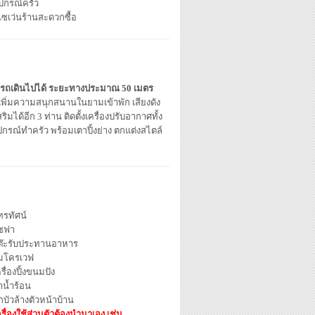
ุปกรณ์ครัว
เซเว่นร้านสะดวกซื้อ
รถเดินไปได้ ระยะทางประมาณ 50 เมตร
เพิ่มความสนุกสนานในยามเข้าพัก เสียงดัง
ได้อีก 3 ท่าน ติดตั้งเครื่องปรับอากาศทั้ง
กรณ์ทำครัว พร้อมเตาปิ้งย่าง ตกแต่ง
สไตล์
ทรทัศน์
ซฟา
ต๊ะรับประทานอาหาร
มโครเวฟ
รื่องปิ้งขนมปัง
าน้ำร้อน
กบัวล้างตัวหน้าบ้าน
รื่องใช้ส่วนตัวต้องนำมาเอง เช่น