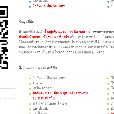
แอร์ทั้งหลัง
อ
ใกล้ทะเลเพียง 50 เมตร
มี
ข้อมูลที่พัก
บ้านมอร์นิ่ง ชะอำ
ตั้งอยู่บริเวณ ชะอำเหนือ ซอย 6
ห่างชายหาดสามา
บ้านพักมีขนาด 3 ห้องนอน 2 ห้องน้ำ
บริการฟรี!! คาราโอเกะ ไฟเธค 
ได้ตลอดคืน เหมาะสำหรับการพักผ่อนในวันหยุด รองรับได้ 17 ท่าน เสริม
หลัง บริการฟรีอินเตอร์เน็ตแบบ Wi-Fi สามารถประกอบอาหารได้ มีอุป
วินเทจผสมผสานโมเดิร์น
ให้ความรู้สึกผ่อนคลายอย่างแท้จริง
สิ่งอำนวยความสะดวกที่พัก
ใกล้ทะเลเพียง 50 เมตร
โ
Free WIFI
โ
เครื่องครัวครบ
โ
มีเตียง 6 ฟุต 1 เตียง 5 ฟุต 3 เตียง สำหรับ
ไ
10 ท่าน เท่านั้น
เค
ฟรี !! คาราโอเกะ ไฟเธค
ก
แอร์ทั้งหลัง
ฝั
เตาปิ้งย่าง
เค