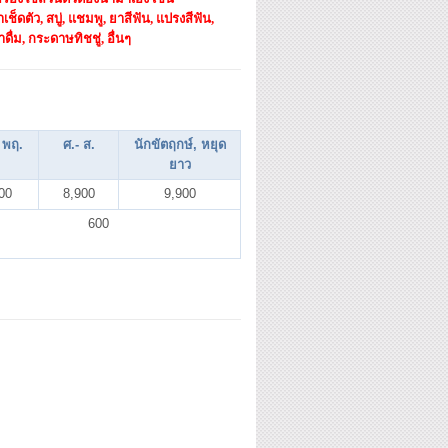
าเช็ดตัว, สบู่, แชมพู, ยาสีฟัน, แปรงสีฟัน,
ำดื่ม, กระดาษทิชชู่, อื่นๆ
 พฤ.
ศ.- ส.
นักขัตฤกษ์, หยุด
ยาว
00
8,900
9,900
600