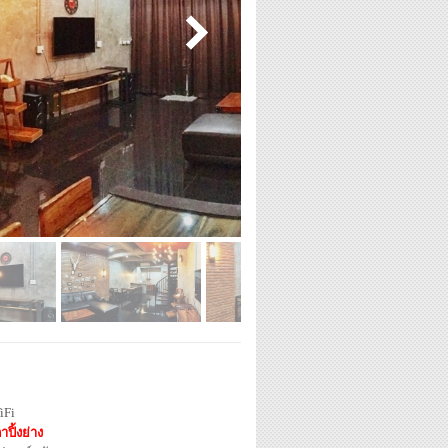
iFi
าปิ้งย่าง