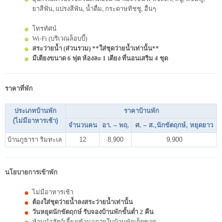
ยาสีฟัน, แปรงสีฟัน, น้ำดื่ม, กระดาษทิชชู, อื่นๆ
โทรทัศน์
Wi-Fi (บริเวณล็อบบี้)
สระว่ายน้ำ (ส่วนรวม) **ใส่ชุดว่ายน้ำเท่านั้น**
มีเตียงขนาด 6 ฟุต ห้องละ 1 เตียง ที่นอนเสริม 4 ชุด
ราคาที่พัก
ประเภทบ้านพัก
ราคาบ้านพัก
(ไม่มีอาหารเช้า)
จำนวนคน
อา. – พฤ.
ศ. – ส.,นักขัตฤกษ์, หยุดยาว
บ้านภูธารา ริมทะเล
12
8,900
9,900
นโยบายการเข้าพัก
ไม่มีอาหารเช้า
ต้องใส่ชุดว่ายน้ำลงสระว่ายน้ำเท่านั้น
วันหยุดนักขัตฤกษ์ รับจองบ้านพักขั้นต่ำ 2 คืน
ห้ามนำสัตว์เลี้ยงเข้ามาภายในบ้านพักเด็ดขาด