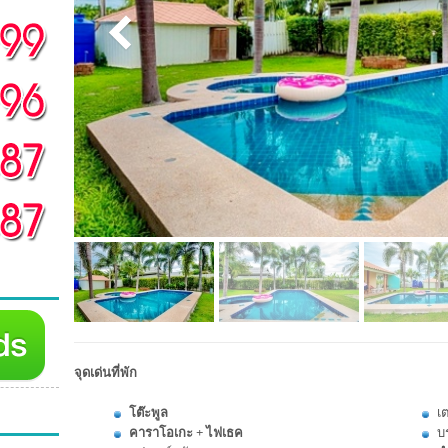
จุดเด่นที่พัก
โต๊ะพูล
เต
คาราโอเกะ + ไฟเธค
บ