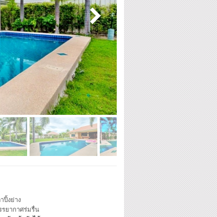
าปิ้งย่าง
รรยากาศร่มรื่น