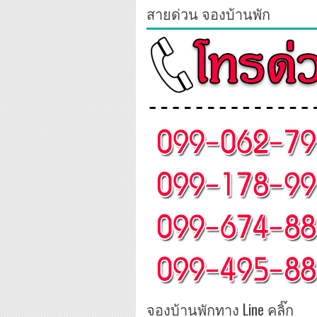
สายด่วน จองบ้านพัก
จองบ้านพักทาง Line คลิ๊ก