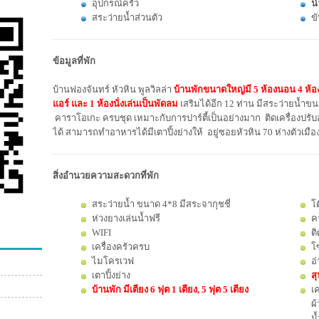
อุปกรณ์ครัว
นำ
สระว่ายน้ำส่วนตัว
ข
ข้อมูลที่พัก
บ้านฟองจันทร์ หัวหิน พูลวิลล่า
บ้านพักขนาดใหญ่มี 5 ห้องนอน 4 ห้องน้
แอร์ และ 1 ห้องนั่งเล่นเป็นพัดลม
เสริมได้อีก 12 ท่าน มีสระว่ายน้ำขน
คาราโอเกะ ครบชุด เหมาะกับการปาร์ตี้เป็นอย่างมาก ติดเครื่องปรับ
ได้ สามารถทำอาหารได้มีเตาปิ้งย่างให้ อยู่ซอยหัวหิน 70 ห่างตัวเมื
สิ่งอำนวยความสะดวกที่พัก
สระว่ายน้ำ ขนาด 4*8 มีสระจากุชชี่
โต
ห่วงยางเล่นน้ำฟรี
ค
WIFI
ติ
เครื่องครัวครบ
โซ
ไมโครเวฟ
อ
เตาปิ้งย่าง
สุ
บ้านพัก มีเตียง 6 ฟุต 1 เตียง, 5 ฟุต 5 เตียง
เค
ผ้
น้