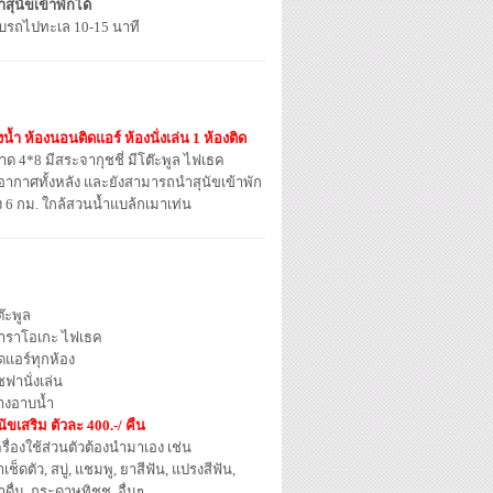
สุนัขเข้าพักได้
ับรถไปทะเล 10-15 นาที
ำ ห้องนอนติดแอร์ ห้องนั่งเล่น 1 ห้องติด
าด 4*8 มีสระจากุชชี่ มีโต๊ะพูล ไฟเธค
อากาศทั้งหลัง และยังสามารถนำสุนัขเข้าพัก
อง 6 กม. ใกล้สวนน้ำแบล้กเมาเท่น
๊ะพูล
าราโอเกะ ไฟเธค
ดแอร์ทุกห้อง
ฟานั่งเล่น
่างอาบน้ำ
นัขเสริม ตัวละ 400.-/ คืน
รื่องใช้ส่วนตัวต้องนำมาเอง เช่น
าเช็ดตัว, สบู่, แชมพู, ยาสีฟัน, แปรงสีฟัน,
ำดื่ม, กระดาษทิชชู, อื่นๆ