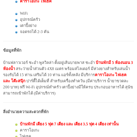
คาราโอเกะ ไฟเธค
WiFi
อุปกรณ์ครัว
เตาปิ้งย่าง
จอดรถได้ 2-3 คัน
ข้อมูลที่พัก
บ้านฟลาวเวอร์ ชะอำ พูลวิลล่า ตั้งอยู่เส้นบายพาส ชะอำ
บ้านพักมี 5 ห้องนอน 3
ห้องน้ำ
สระว่ายน้ำส่วนตัว 4X8 เมตร พร้อมสไลเดอร์ มีห่วงยางสำหรับเล่นน้ำ
รองรับได้ 15 ท่าน เสริมได้ 10 ท่าน แอร์ทั้งหลัง มีบริการ
คาราโอเกะ ไฟเธค
และ โต๊ะสนุ๊ก
ปาร์ตี้ได้เต็มที่ สำหรับเครื่องทำควัน (มีค่าบริการ น้ำยาขวดละ
200 บาท) ฟรี Wi-Fi อุปกรณ์ทำครัว เตาปิ้งย่างมีให้ครบ ประกอบอาหารได้ สุนัข
สามารถเข้าพักได้ (มีค่าบริการ)
สิ่งอำนวยความสะดวกที่พัก
บ้านพักมี เตียง 5 ฟุต 7 เตียง และ เตียง 3.5 ฟุต 4 เตียง เท่านั้น
คาราโอเกะ
ไฟเธค