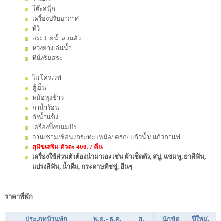
โต๊ะสนุ๊ก
เครื่องปรับอากาศ
ทีวี
สระว่ายน้ำส่วนตัว
ห่วงยางเล่นน้ำ
ที่นั่งริมสระ
ไมโครเวฟ
ตู้เย็น
หม้อหุงข้าว
กาน้ำร้อน
ถังน้ำแข็ง
เครื่องปิ้งขนมปัง
จาน/ชาม/ช้อน /กระทะ /หม้อ/ ครก/ แก้วน้ำ/ แก้วกาแฟ
สุนัขเสริม ตัวละ 400.-/ คืน
เครื่องใช้ส่วนตัวต้องนำมาเอง เช่น ผ้าเช็ดตัว, สบู่, แชมพู, ยาสีฟัน,
แปรงสีฟัน, น้ำดื่ม, กระดาษทิชชู่, อื่นๆ
ราคาที่พัก
ประเภทบ้านพัก
พ.ย.- ธ.ค.
ส.
นักขัต
ปีใหม่,