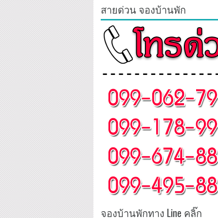
สายด่วน จองบ้านพัก
จองบ้านพักทาง Line คลิ๊ก