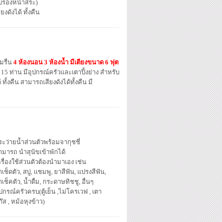
ับรองหน้าสระ)
ียงดังได้ ทั้งคืน
มรื่น
4 ห้องนอน 3 ห้องน้ำ มีเตียงขนาด 6 ฟุต
ีก 15 ท่าน มีอุปกรณ์ครัวและเตาปิ้งย่าง สำหรับ
ั้งคืน สามารถเสียงดังได้ทั้งคืน มี
ระว่ายน้ำส่วนตัวพร้อมจากุชชี่
ามารถ นำสุนัขเข้าพักได้
รื่องใช้ส่วนตัวต้องนำมาเอง เช่น
าเช็ดตัว, สบู่, แชมพู, ยาสีฟัน, แปรงสีฟัน,
าเช็คตัว, น้ำดื่ม, กระดาษทิชชู, อื่นๆ
ปกรณ์ครัวครบ(ตู้เย็น ,ไม่โครเวฟ , เตา
๊ส , หม้อหุงข้าว)