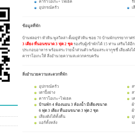
คาราโอเกะ+ ไฟเธค
ร
อุปกรณ์ครัว
เส
ข้อมูลที่พัก
บ้านฟลอร่า หัวหิน พูลวิลล่า ตั้งอยู่หัวหิน ซอย 70 บ้านพักบรรยากาศร่
3 เตียง ที่นอนขนาด 3 ฟุต 2 ชุด
รองรับผู้เข้าพักได้ 15 ท่าน เสริมได้อ
ประกอบอาหาร พร้อมสระว่ายน้ำส่วนตัว พร้อมสระจากุุชชี่ เสียงดังได้ ท
คาราโอเกะให้ สิ่งอำนวยความสะดวกครบครัน
สิ่งอำนวยความสะดวกที่พัก
อุปกรณ์ครัว
ส
เตาปิ้งย่าง
ส
คาราโอเกะ+ไฟเธค
เค
บ้านพัก 4 ห้องนอน 3 ห้องน้ำ มีเตียงขนาด
ผ้
6 ฟุต 3 เตียง ที่นอนขนาด 3 ฟุต 2 ชุด
ผ้
เสียงดังได้ทั้งคืน
อุ
แอร์ทั้งหลัง
แก