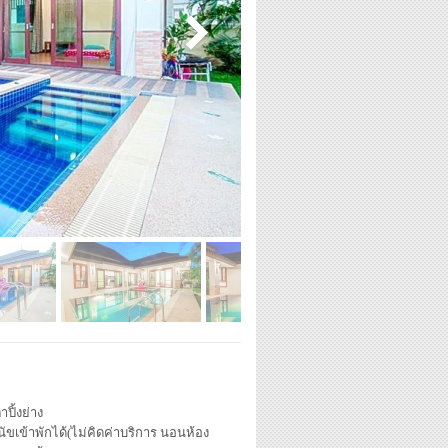
าปิ้งย่าง
นัขเข้าพักได้(ไม่คิดค่าบริ
การ นอนห้อง