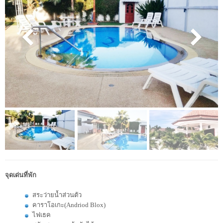
จุดเด่นที่พัก
สระว่ายน้ำส่วนตัว
คาราโอเกะ(Andriod Blox)
ไฟเธค