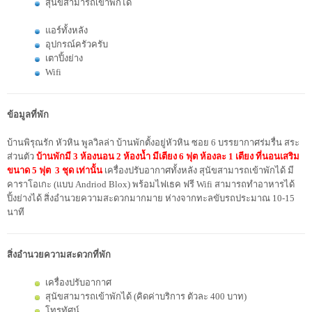
สุนัขสามารถเข้าพักได้
แอร์ทั้งหลัง
อุปกรณ์ครัวครับ
เตาปิ้งย่าง
Wifi
ข้อมูลที่พัก
บ้านพิรุณรัก หัวหิน พูลวิลล่า บ้านพักตั้งอยู่หัวหิน ซอย 6 บรรยากาศร่มรื่น สระ
ส่วนตัว
บ้านพักมี 3 ห้องนอน 2 ห้องน้ำ มีเตียง 6 ฟุต ห้องละ 1 เตียง ที่นอนเสริม
ขนาด 5 ฟุต 3 ชุด เท่านั้น
เครื่องปรับอากาศทั้งหลัง สุนัขสามารถเข้าพักได้ มี
คาราโอเกะ (แบบ Andriod Blox) พร้อมไฟเธค ฟรี Wifi สามารถทำอาหารได้
ปิ้งย่างได้ สิ่งอำนวยความสะดวกมากมาย ห่างจากทะลขับรถประมาณ 10-15
นาที
สิ่งอำนวยความสะดวกที่พัก
เครื่องปรับอากาศ
สุนัขสามารถเข้าพักได้ (คิดค่าบริการ ตัวละ 400 บาท)
โทรทัศน์