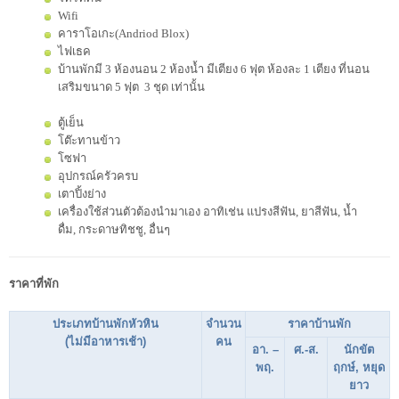
Wifi
คาราโอเกะ(Andriod Blox)
ไฟเธค
บ้านพักมี 3 ห้องนอน 2 ห้องน้ำ มีเตียง 6 ฟุต ห้องละ 1 เตียง ที่นอน
เสริมขนาด 5 ฟุต 3 ชุด เท่านั้น
ตู้เย็น
โต๊ะทานข้าว
โซฟา
อุปกรณ์ครัวครบ
เตาปิ้งย่าง
เครื่องใช้ส่วนตัวต้องนำมาเอง อาทิเช่น แปรงสีฟัน, ยาสีฟัน, น้ำ
ดื่ม, กระดาษทิชชู, อื่นๆ
ราคาที่พัก
ประเภทบ้านพักหัวหิน
จำนวน
ราคาบ้านพัก
(ไม่มีอาหารเช้า)
คน
อา. –
ศ.-ส.
นักขัต
พฤ.
ฤกษ์, หยุด
ยาว