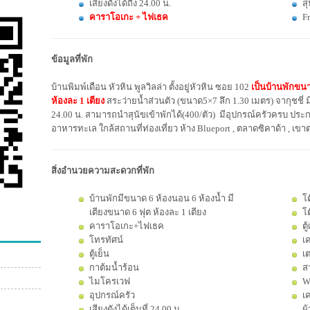
เสียงดังได้ถึง 24.00 น.
ส
คาราโอเกะ + ไฟเธค
Fr
ข้อมูลที่พัก
บ้านพิมพ์เดือน หัวหิน พูลวิลล่า ตั้งอยู่หัวหิน ซอย 102
เป็นบ้านพักขนา
ห้องละ 1 เตียง
สระว่ายน้ำส่วนตัว (ขนาด5×7 ลึก 1.30 เมตร) จากุชชี่ ม
24.00 น. สามารถนำสุนัขเข้าพักได้(400/ตัว) มีอุปกรณ์ครัวครบ ประก
อาหารทะเล ใกล้สถานที่ท่องเที่ยว ห้าง Blueport , ตลาดซิคาด้า , เขา
สิ่งอำนวยความสะดวกที่พัก
บ้านพักมีขนาด 6 ห้องนอน 6 ห้องน้ำ มี
โ
เตียงขนาด 6 ฟุต ห้องละ 1 เตียง
โต
คาราโอเกะ+ไฟเธค
ตู
โทรทัศน์
เ
ตู้เย็น
เต
กาต้มน้ำร้อน
ส
ไมโครเวฟ
Wi
อุปกรณ์ครัว
เค
เสียงดังได้เต็มที่ 24.00 น.
ผ้