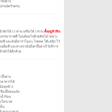
าปิ้งย่าง
ุปกรณ์ครัวครบ
ข้าพักได้ 15 ท่าน เสริมได้ 5 ท่าน
ตั้งอยู่หัวหิน
พักบรรยากาศดี โอบล้อมไปด้วยต้นไม้ เหมาะ
นซี และยังมีคาราโอเกะ ไฟเธค โต๊ะสนุ๊ก ไว้
งเต็มที่ และทางเรายังมีเตาปิ้งย่างไว้บริการ
าพักได้อีกด้วย
าปิ้งย่าง
ำอาหารได้
ม้อหุงข้าว
รื่องปิ้งขนมปัง
าน้ำร้อน
มโครเวฟ
้เย็น
ต๊ะทานอาหาร