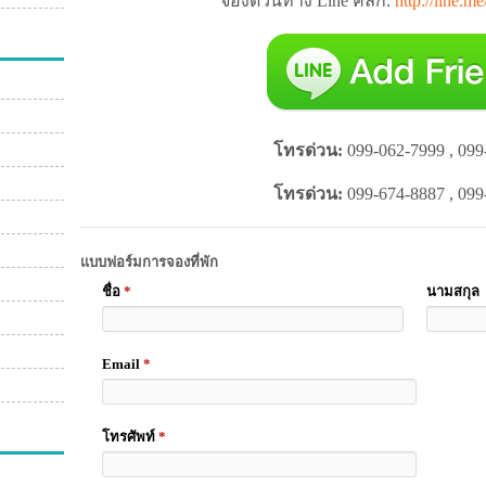
จองด่วนทาง Line คลิ๊ก:
http://line.m
โทรด่วน:
099-062-7999 , 099
โทรด่วน:
099-674-8887 , 099
แบบฟอร์มการจองที่พัก
ชื่อ
*
นามสกุล
Email
*
โทรศัพท์
*