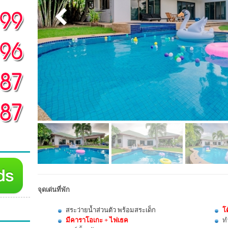
จุดเด่นที่พัก
สระว่ายน้ำส่วนตัว พร้อมสระเด็ก
โต
มีคาราโอเกะ + ไฟเธค
ท