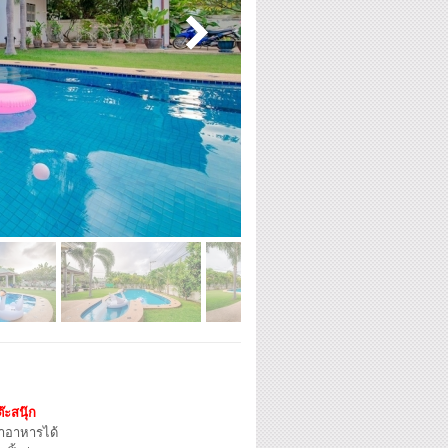
๊ะสนุ๊ก
ำอาหารได้