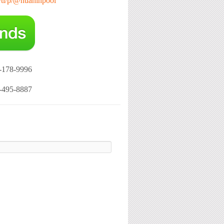
e/ti/p/@huahinpool
-178-9996
-495-8887