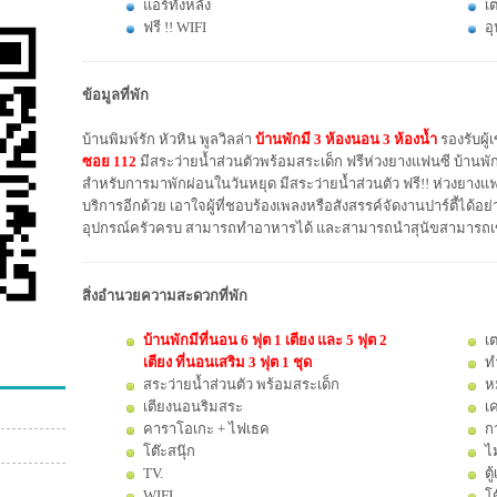
แอร์ทั้งหลัง
เต
ฟรี !! WIFI
อ
ข้อมูลที่พัก
บ้านพิมพ์รัก หัวหิน พูลวิลล่า
บ้านพักมี 3 ห้องนอน 3 ห้องน้ำ
รองรับผู้เ
ซอย 112
มีสระว่ายน้ำส่วนตัวพร้อมสระเด็ก ฟรีห่วงยางแฟนซี บ้าน
สำหรับการมาพักผ่อนในวันหยุด มีสระว่ายน้ำส่วนตัว ฟรี!! ห่วงยางแฟ
บริการอีกด้วย เอาใจผู้ที่ชอบร้องเพลงหรือสังสรรค์จัดงานปาร์ตี้ได้อย่า
อุปกรณ์ครัวครบ สามารถทำอาหารได้ และสามารถนำสุนัขสามารถเข้
สิ่งอำนวยความสะดวกที่พัก
บ้านพักมีที่นอน 6 ฟุต 1 เตียง
และ 5 ฟุต 2
เต
เตียง ที่นอนเสริม 3 ฟุต 1 ชุด
ท
สระว่ายน้ำส่วนตัว พร้อมสระเด็ก
ห
เตียงนอนริมสระ
เค
คาราโอเกะ + ไฟเธค
ก
โต๊ะสนุ๊ก
ไ
TV.
ตู
WIFI
โ