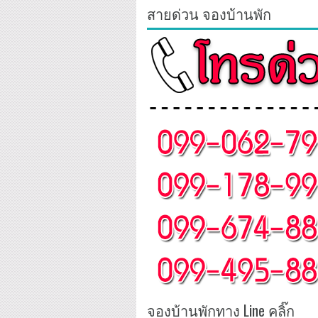
สายด่วน จองบ้านพัก
จองบ้านพักทาง Line คลิ๊ก