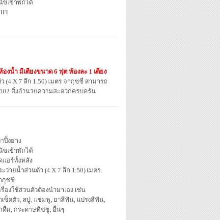
นัขเข้าพักได้
IFI
้องน้ำ มีเตียงขนาด 6 ฟุต ห้องละ 1 เตียง
ัว (4 X 7 ลึก 1.50) เมตร จากุชชี่ สามารถ
วหิน 102 สิ่งอำนวยความสะดวกครบครัน
าปิ้งย่าง
นัขเข้าพักได้
ดแอร์ทั้งหลัง
ะว่ายน้ำส่วนตัว (4 X 7 ลึก 1.50) เมตร
กุชชี่
รื่องใช้ส่วนตัวต้องนำมาเอง เช่น
าเช็ดตัว, สบู่, แชมพู, ยาสีฟัน, แปรงสีฟัน,
ำดื่ม, กระดาษทิชชู, อื่นๆ