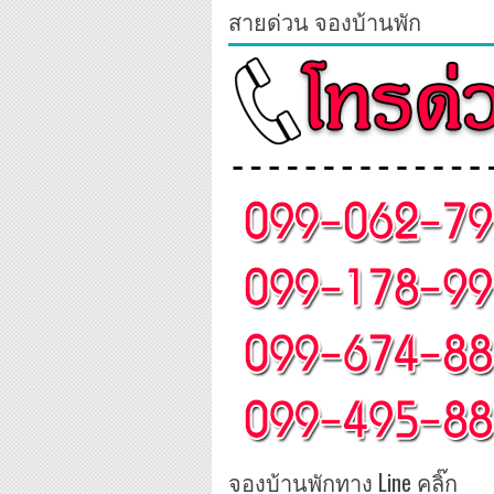
สายด่วน จองบ้านพัก
จองบ้านพักทาง Line คลิ๊ก