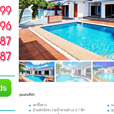
จุดเด่นที่พัก
เตาปิ้งย่าง
แอ
บ้านพักมีสระว่ายน้ำส่วนตัว (4 X 7 ลึก
อ