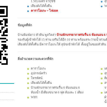
1.50) เมตร จากุชชี่
สุ
เสียงดังได้ทั้งคืน
W
คาราโอเกะ + ไฟเธค
ข้อมูลที่พัก
บ้านพิมพ์ดาว หัวหิน พูลวิลล่า
บ้านพักบรรยากาศร่มรื่น 6 ห้องนอน 6 ห
รองรับผู้เข้าพักได้ 15 ท่าน เสริมได้อีก 10 ท่าน พร้อมสระว่ายน้ำส่วนต
เสียงดังได้ทั้งคืน มีคาราโอเกะให้ สุนัขเข้าพักได้ ตั้งอยู่ในซอยหั
สิ่งอำนวยความสะดวกที่พัก
คาราโอเกะ
เต
อุปกรณ์ครัว
สุ
โทรทัศน์
ติ
เสียงดังได้ทั้งคืน
สร
บ้านพักบรรยากาศร่มรื่น 6 ห้องนอน 6
จา
ห้องน้ำ มีเตียงขนาด 6 ฟุต ห้องละ 1 เตียง
เค
WIFI
ผ้
น้