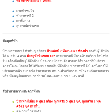
ฟรี !!คาราโอเกะ + ไฟเธค
ดาดฟ้าชมวิว
ทำอาหารได้
เตาปิ้งย่าง
อุปกรณ์ครัวครบ
ข้อมูลที่พัก
บ้านพราวจันทร์ หัวหิน พูลวิลล่า
บ้านพักมี 2 ห้องนอน 2 ห้องน้ำ
รองรับผู้เข้าพัก
ได้ 6 เสริม 4 ท่าน
ตั้งอยู่หัวหินซอย 102
บรรยากาศดี มีดาดฟ้าชมวิว หรือนั่งชิล
จิบเตรื่องดื่มเย็นๆได้อีกด้วย มีสระว่ายน้ำส่วนตัว สายปาร์ตี้ทางเราก็มีบริการ
คาราโอเกะ ไฟเธคให้ได้ร้องเพลงกันเต็มที่อีกด้วย ทำอาหารได้ มีเตาปิ้งย่างให้
บริเวณดาดฟ้า อุปกรณ์ครัวครบครัน เหมาะสำหรับการมาพักผ่อนกันครอบครัว
หรือเพื่อนๆเป็นอย่างมาก ขับรถไปทะเลประมาณ 10-15 นาที
สิ่งอำนวยความสะดวกที่พัก
บ้านพักมีเตียง 6 ฟุต 2 เตียง, ฟูกเสริม 5 ฟุต 2 ชุด, ฟูกเสริม 3 ฟุต
ครึ่ง 2 ชุด เท่านั้น
สระว่ายน้ำส่วนตัว