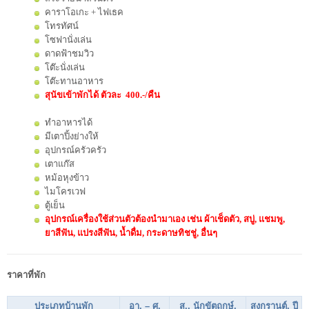
คาราโอเกะ + ไฟเธค
โทรทัศน์
โซฟานั่งเล่น
ดาดฟ้าชมวิว
โต๊ะนั่งเล่น
โต๊ะทานอาหาร
สุนัขเข้าพักได้ ตัวละ 400.-/คืน
ทำอาหารได้
มีเตาปิ้งย่างให้
อุปกรณ์ครัวครัว
เตาแก๊ส
หม้อหุงข้าว
ไมโครเวฟ
ตู้เย็น
อุปกรณ์เครื่องใช้ส่วนตัวต้องนำมาเอง เช่น ผ้าเช็ดตัว, สบู่, แชมพู,
ยาสีฟัน, แปรงสีฟัน, น้ำดื่ม, กระดาษทิชชู่, อื่นๆ
ราคาที่พัก
ประเภทบ้านพัก
อา. – ศ.
ส., นักขัตฤกษ์,
สงกรานต์, ปี