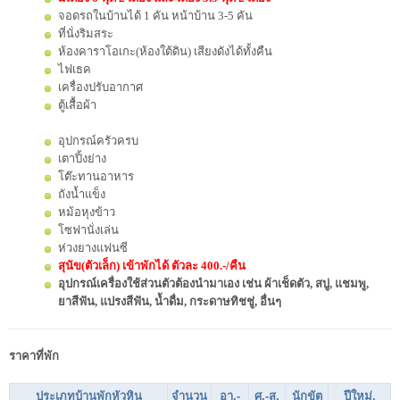
จอดรถในบ้านได้ 1 คัน หน้าบ้าน 3-5 คัน
ที่นั่งริมสระ
ห้องคาราโอเกะ(ห้องใต้ดิน) เสียงดังได้ทั้งคืน
ไฟเธค
เครื่องปรับอากาศ
ตู้เสื้อผ้า
อุปกรณ์ครัวครบ
เตาปิ้งย่าง
โต๊ะทานอาหาร
ถังน้ำแข็ง
หม้อหุงข้าว
โซฟานั่งเล่น
ห่วงยางแฟนซี
สุนัข(ตัวเล็ก) เข้าพักได้ ตัวละ 400.-/คืน
อุปกรณ์เครื่องใช้ส่วนตัวต้องนำมาเอง เช่น ผ้าเช็ดตัว, สบู่, แชมพู,
ยาสีฟัน, แปรงสีฟัน, น้ำดื่ม, กระดาษทิชชู่, อื่นๆ
ราคาที่พัก
ประเภทบ้านพักหัวหิน
จำนวน
อา.-
ศ.
-ส.
นักขัต
ปีใหม่,