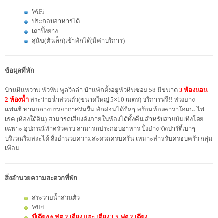
WiFi
ประกอบอาหารได้
เตาปิ้งย่าง
สุนัข(ตัวเล็ก)เข้าพักได้(มีค่าบริการ)
ข้อมูลที่พัก
บ้านฝันหวาน หัวหิน พูลวิลล่า บ้านพักตั้งอยู่หัวหินซอย 58 มีขนาด
3 ห้องนอน
2 ห้องน้ำ
สระว่ายน้ำส่วนตัว(ขนาดใหญ่ 5×10 เมตร) บริการฟรี!! ห่วงยาง
แฟนซี ท่ามกลางบรรยากาศร่มรื่น พักผ่อนได้ชิลๆ พร้อมห้องคาราโอเกะ ไฟ
เธค (ห้องใต้ดิน) สามารถเสียงดังภายในห้องได้ทั้งคืน สำหรับสายบันเทิงโดย
เฉพาะ อุปกรณ์ทำครัวครบ สามารถประกอบอาหาร ปิ้งย่าง จัดปาร์ตี้เบาๆ
บริเวณริมสระได้ สิ่งอำนวยความสะดวกครบครัน เหมาะสำหรับครอบครัว กลุ่ม
เพื่อน
สิ่งอำนวยความสะดวกที่พัก
สระว่ายน้ำส่วนตัว
WiFi
มีเตียง 6 ฟุต 2 เตียง และ เตียง 3.5 ฟุต 2 เตียง