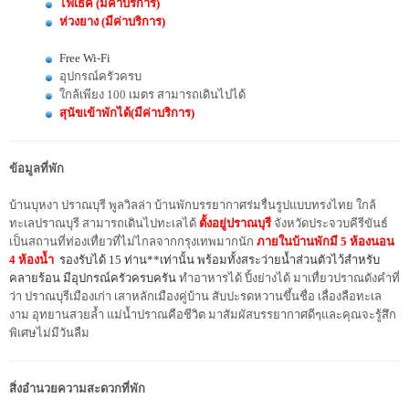
ไฟเธค (มีค่าบริการ)
ห่วงยาง (มีค่าบริการ)
Free Wi-Fi
อุปกรณ์ครัวครบ
ใกล้เพียง 100 เมตร สามารถเดินไปได้
สุนัขเข้าพักได้(มีค่าบริการ)
ข้อมูลที่พัก
บ้านบุหงา ปราณบุรี พูลวิลล่า บ้านพักบรรยากาศร่มรื่นรูปแบบทรงไทย ใกล้
ทะเลปราณบุรี สามารถเดินไปทะเลได้
ตั้งอยู่ปราณบุรี
จังหวัดประจวบคีรีขันธ์
เป็นสถานที่ท่องเทื่ยวที่ไม่ไกลจากกรุงเทพมากนัก
ภายในบ้านพักมี 5 ห้องนอน
4 ห้องน้ำ
รองรับได้ 15 ท่าน**เท่านั้น พร้อมทั้งสระว่ายน้ำส่วนตัวไว้สำหรับ
คลายร้อน มีอุปกรณ์ครัวครบครัน
ทำอาหารได้ ปิ้งย่างได้ มาเทื่ยวปราณดังคำที่
ว่า ปราณบุรีเมืองเก่า เสาหลักเมืองคู่บ้าน สับปะรดหวานขึ้นชื่อ เลื่องลือทะเล
งาม อุทยานสวยล้ำ แม่น้ำปราณคือชีวิต
มาสัมผัสบรรยากาศดีๆและคุณจะรู้สึก
พิเศษไม่มีวันลืม
สิ่งอำนวยความสะดวกที่พัก