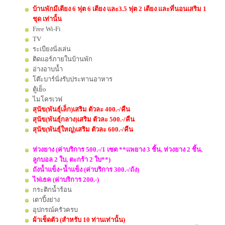
บ้านพักมีเตียง 6 ฟุต 6 เตียง และ3.5 ฟุต 2 เตียง และที่นอนเสริม 1
ชุด เท่านั้น
Free Wi-Fi
TV
ระเบียงนั่งเล่น
ติดแอร์ภายในบ้านพัก
อ่างอาบน้ำ
โต๊ะบาร์นั่งรับประทานอาหาร
ตู้เย็o
ไมโครเวฟ
สุนัข(พันธุ์เล็ก)เสริม ตัวละ 400.-/คืน
สุนัข(พันธุ์กลาง)เสริม ตัวละ 500.-/คืน
สุนัข(พันธุ์ใหญ่)เสริม ตัวละ 600.-/คืน
ห่วงยาง (ค่าบริการ 500.-/1 เซต **แพยาง 3 ชิ้น, ห่วงยาง 2 ชิ้น,
ลูกบอล 2 ใบ, ตะกร้า 2 ใบ**)
ถังน้ำแข็ง+น้ำแข็ง (ค่าบริการ 300.-/ถัง)
ไฟเธค (ค่าบริการ 200.-)
กระติกน้ำร้อน
เตาปิ้งย่าง
อุปกรณ์ครัวครบ
ผ้าเช็ดตัว (สำหรับ 10 ท่านเท่านั้น)