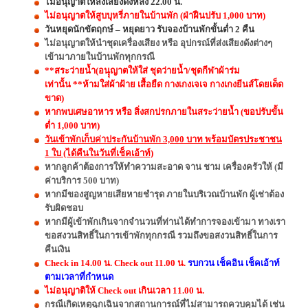
ไม่อนุญาตให้ส่งเสียงดังหลัง 22.00 น.
ไม่อนุญาตให้สูบบุหรี่ภายในบ้านพัก (ฝ่าฝืนปรับ 1,000 บาท)
วันหยุดนักขัตฤกษ์ – หยุดยาว รับจองบ้านพักขั้นต่ำ 2 คืน
ไม่อนุญาตให้นำชุดเครื่องเสียง หรือ อุปกรณ์ที่ส่งเสียงดังต่างๆ
เข้ามาภายในบ้านพักทุกกรณี
**สระว่ายน้ำ(อนุุญาตให้ใส่ ชุดว่ายน้ำ/ชุดกีฬาผ้าร่ม
เท่านั้น **ห้ามใส่ผ้าฝ้าย เสื้อยืด กางเกงเจเจ กางเกงยีนส์โดยเด็ด
ขาด)
หากพบเศษอาหาร หรือ สิ่งสกปรกภายในสระว่ายน้ำ (ขอปรับขั้น
ต่ำ 1,000 บาท)
วันเข้าพักเก็บค่าประกันบ้านพัก 3,000 บาท พร้อมบัตรประชาชน
1 ใบ (ได้คืนในวันที่เช็คเอ้าท์)
หากลูกค้าต้องการให้ทำความสะอาด จาน ชาม เครื่องครัวให้ (มี
ค่าบริการ 500 บาท)
หากมีของสูญหายเสียหายชำรุด ภายในบริเวณบ้านพัก ผู้เช่าต้อง
รับผิดชอบ
หากมีผู้เข้าพักเกินจากจำนวนที่ท่านได้ทำการจองเข้ามา ทางเรา
ขอสงวนสิทธิ์ในการเข้าพักทุกกรณี รวมถึงขอสงวนสิทธิ์ในการ
คืนเงิน
Check in 14.00 น. Check out 11.00 น.
รบกวน เช็คอิน เช็คเอ้าท์
ตามเวลาที่กำหนด
ไม่อนุญาติให้ Check out เกินเวลา 11.00 น.
กรณีเกิดเหตุฉุกเฉินจากสถานการณ์ที่ไม่สามารถควบคุมได้ เช่น