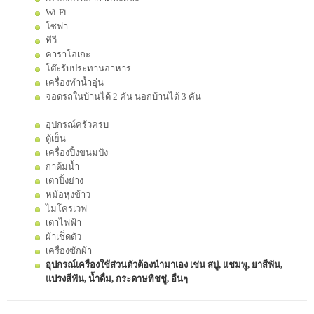
Wi-Fi
โซฟา
ทีวี
คาราโอเกะ
โต๊ะรับประทานอาหาร
เครื่องทำน้ำอุ่น
จอดรถในบ้านได้ 2 คัน นอกบ้านได้ 3 คัน
อุปกรณ์ครัวครบ
ตู้เย็น
เครื่องปิ้งขนมปัง
กาต้มน้ำ
เตาปิ้งย่าง
หม้อหุงข้าว
ไมโครเวฟ
เตาไฟฟ้า
ผ้าเช็ดตัว
เครื่องซักผ้า
อุปกรณ์เครื่องใช้ส่วนตัวต้องนำมาเอง เช่น สบู่, แชมพู, ยาสีฟัน,
แปรงสีฟัน, น้ำดื่ม, กระดาษทิชชู่, อื่นๆ