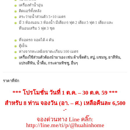
เครื่องทำน้ำอุ่น
ติดแอร์ทั้งหลัง
สระว่ายน้ำส่วนตัว 5×10 เมตร
มี 3 ห้องนอน 3 ห้องน้ำ มีเตียง 6 ฟุต 2 เตียง 5 ฟุต 1 เตียง และ
ที่นอนเสริม 5 ฟุต 3 ชุด
ที่จอดรถ จอดได้ 4 คัน
ตู้เย็น
ห่างจากทะเลฝั่งเขาตะเกียบ 100 เมตร
เครื่องใช้ส่วนตัวต้องนำมาเอง เช่น ผ้าเช็ดตัว, สบู่, แชมพู, ยาสีฟัน,
แปรงสีฟัน, น้ำดื่ม, กระดาษทิชชู, อื่นๆ
ราคาที่พัก
*** โปรโมชั่น วันที่ 1 ต.ค. – 30 ต.ค. 59 ***
สำหรับ 8 ท่าน จองวัน (อา. – ศ.) เหลือคืนละ 6,500
.-
จองด่วนทาง Line คลิ๊ก:
http://line.me/ti/p/@huahinhome