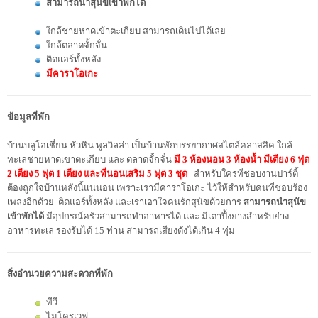
สามารถนำสุนัขเข้าพักได้
ใกล้ชายหาดเข้าตะเกียบ สามารถเดินไปได้เลย
ใกล้ตลาดจั้กจั่น
ติดแอร์ทั้งหลัง
มีคาราโอเกะ
ข้อมูลที่พัก
บ้านบลูโอเชี่ยน หัวหิน พูลวิลล่า เป็นบ้านพักบรรยากาศสไตล์คลาสสิค ใกล้
ทะเลชายหาดเขาตะเกียบ และ ตลาดจั้กจั่น
มี 3 ห้องนอน 3 ห้องน้ำ มีเตียง 6 ฟุต
2 เตียง 5 ฟุต 1 เตียง และที่นอนเสริม 5 ฟุต 3 ชุด
สำหรับใครที่ชอบงานปาร์ตี้
ต้องถูกใจบ้านหลังนี้แน่นอน เพราะเรามีคาราโอเกะ ไว้ให้สำหรับคนที่ชอบร้อง
เพลงอีกด้วย ติดแอร์ทั้งหลัง และเราเอาใจคนรักสุนัขด้วยการ
สามารถนำสุนัข
เข้าพักได้
มีอุปกรณ์ครัวสามารถทำอาหารได้ และ มีเตาปิ้งย่างสำหรับย่าง
อาหารทะเล รองรับได้ 15 ท่าน สามารถเสียงดังได้เกิน 4 ทุ่ม
สิ่งอำนวยความสะดวกที่พัก
ทีวี
ไมโครเวฟ