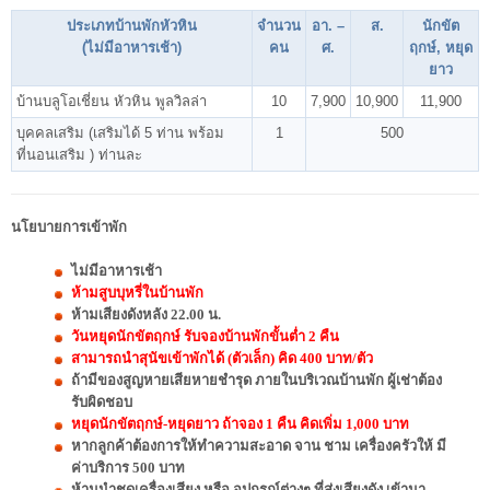
ประเภทบ้านพักหัวหิน
จำนวน
อา. –
ส.
นักขัต
(ไม่มีอาหารเช้า)
คน
ศ.
ฤกษ์, หยุด
ยาว
บ้านบลูโอเชี่ยน หัวหิน พูลวิลล่า
10
7,900
10,900
11,900
บุคคลเสริม (เสริมได้ 5 ท่าน พร้อม
1
500
ที่นอนเสริม ) ท่านละ
นโยบายการเข้าพัก
ไม่มีอาหารเช้า
ห้ามสูบบุหรี่ในบ้านพัก
ห้ามเสียงดังหลัง 22.00 น.
วันหยุดนักขัตฤกษ์ รับจองบ้านพักขั้นต่ำ 2 คืน
สามารถนำสุนัขเข้าพักได้ (ตัวเล็ก) คิด 400 บาท/ตัว
ถ้ามีของสูญหายเสียหายชำรุด ภายในบริเวณบ้านพัก ผู้เช่าต้อง
รับผิดชอบ
หยุดนักขัตฤกษ์-หยุดยาว ถ้าจอง 1 คืน คิดเพิ่ม 1,000 บาท
หากลูกค้าต้องการให้ทำความสะอาด จาน ชาม เครื่องครัวให้ มี
ค่าบริการ 500 บาท
ห้ามนำชุดเครื่องเสียง หรือ อุปกรณ์ต่างๆ ที่ส่งเสียงดัง เข้ามา