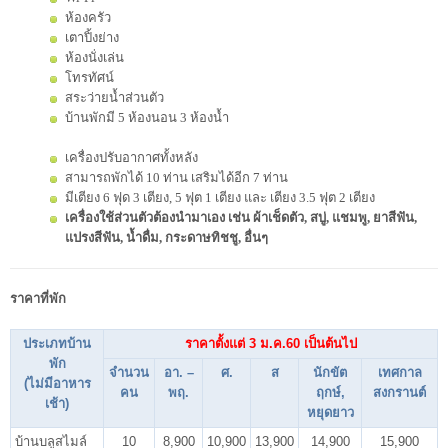
ห้องครัว
เตาปิ้งย่าง
ห้องนั่งเล่น
โทรทัศน์
สระว่ายน้ำส่วนตัว
บ้านพักมี 5 ห้องนอน 3 ห้องน้ำ
เครื่องปรับอากาศทั้งหลัง
สามารถพักได้ 10 ท่าน เสริมได้อีก 7 ท่าน
มีเตียง 6 ฟุด 3 เตียง, 5 ฟุต 1 เตียง และ เตียง 3.5 ฟุต 2 เตียง
เครื่องใช้ส่วนตัวต้องนำมาเอง เช่น ผ้าเช็ดตัว, สบู่, แชมพู, ยาสีฟัน,
แปรงสีฟัน, น้ำดื่ม, กระดาษทิชชู, อื่นๆ
ราคาที่พัก
ประเภทบ้าน
ราคาตั้งแต่ 3 ม.ค.60 เป็นต้นไป
พัก
จำนวน
อา. –
ศ.
ส
นักขัต
เทศกาล
(ไม่มีอาหาร
คน
พฤ.
ฤกษ์,
สงกรานต์
เช้า)
หยุดยาว
บ้านบลูสไมล์
10
8,900
10,900
13,900
14,900
15,900