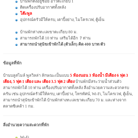
บ้านพักตั้งอยู่ซอย อ่าวตะเกียบ 1
ติดเครื่องปรับอากาศทั้งหลัง
โต๊ะพูล
อุปกรณ์ครัวมีให้ครบ, เตาปิ้งย่าง, ไมโครเวฟ, ตู้เย็น
บ้านพักห่างทะเลเขาตะเกียบ 80 ม.
สามารถพักได้ 10 ท่าน เสริมได้อีก
7
ท่าน
สามารถนำสุนัขเข้าพักได้ (ตัวเล็ก) คิด 400 บาท/ตัว
ข้อมูลที่พัก
บ้านบลูสไมล์ พูลวิลล่า ลักษณะเป็นแบบ
5 ห้องนอน 3 ห้องน้ำ มีเตียง 6 ฟุด 3
เตียง, 5 ฟุต 1 เตียง และ เตียง 3.5 ฟุต 2 เตียง
บ้านพักมีสระว่ายน้ำส่วนตัว
สามารถพักได้ 10 ท่าน เครื่องปรับอากาศทั้งหลัง สิ่งอำนวยความสะดวกครบ
ครัน เช่น อุปกรณ์ครัวมีให้ครบ, เตาปิ้งย่าง, โทรทัศน์, Wi-Fi, ไมโครเวฟ, ตู้เย็น,
สามารถนำสุนัขเข้าพักได้ บ้านพักห่างทะเลเขาตะเกียบ 70 ม. และห่างจาก
ตลาดซิเคด้า 1 กม.
สิ่งอำนวยความสะดวกที่พัก
Wi-Fi