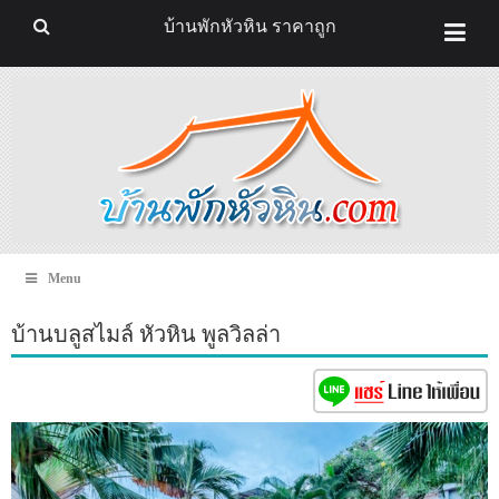
บ้านพักหัวหิน ราคาถูก
Menu
บ้านบลูสไมล์ หัวหิน พูลวิลล่า