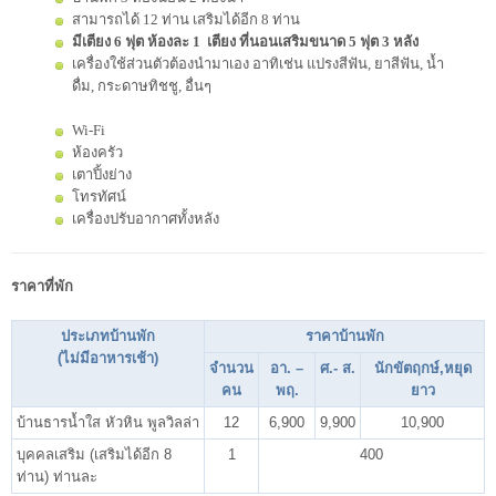
สามารถได้ 12 ท่าน เสริมได้อีก 8 ท่าน
มีเตียง 6 ฟุต ห้องละ 1 เตียง ที่นอนเสริมขนาด 5 ฟุต 3 หลัง
เครื่องใช้ส่วนตัวต้องนำมาเอง อาทิเช่น แปรงสีฟัน, ยาสีฟัน, น้ำ
ดื่ม, กระดาษทิชชู, อื่นๆ
Wi-Fi
ห้องครัว
เตาปิ้งย่าง
โทรทัศน์
เครื่องปรับอากาศทั้งหลัง
ราคาที่พัก
ประเภทบ้านพัก
ราคาบ้านพัก
(ไม่มีอาหารเช้า)
จำนวน
อา. –
ศ.- ส.
นักขัตฤกษ์,หยุด
คน
พฤ.
ยาว
บ้านธารน้ำใส หัวหิน พูลวิลล่า
12
6,900
9,900
10,900
บุคคลเสริม (เสริมได้อีก 8
1
400
ท่าน) ท่านละ