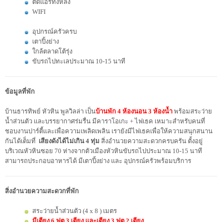
ติดแอร์ทั้งหลัง
WIFI
อุปกรณ์ครัวครบ
เตาปิ้งย่าง
ใกล้ตลาดโต้รุ่ง
ขับรถไปทะเลประมาณ 10-15 นาที
ข้อมูลที่พัก
บ้านธารทิพย์ หัวหิน พูลวิลล่า เป็น
บ้านพัก 4 ห้องนอน 3 ห้องน้ำ
พร้อมสระว่าย
น้ำส่วนตัว และบรรยากาศร่มรื่น มีคาราโอเกะ + ไฟเธค เหมาะสำหรับคนที่
ชอบงานปาร์ตี้และเพื่อความเพลิดเพลิน เรายังมีไฟเธคเพื่อให้ความสนุกสนาน
กันได้เต็มที่
เสียงดังได้ไม่เกิน 4 ทุ่ม
สิ่งอำนวยความสะดวกครบครัน ตั้งอยู่
บริเวณหัวหินซอย 70 ห่างจากตัวเมืองหัวหินขับรถไปประมาณ 10-15 นาที
สามารถประกอบอาหารได้ มีเตาปิ้งย่าง และ อุปกรณ์ครัวพร้อมบริการ
สิ่งอำนวยความสะดวกที่พัก
สระว่ายน้ำส่วนตัว (4 x 8 ) เมตร
มีเตียง 6 ฟุต 3 เตียง และเตียง 3 ฟุต 2 เตียง