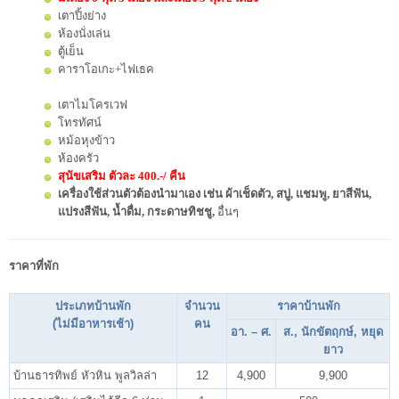
เตาปิ้งย่าง
ห้องนั่งเล่น
ตู้เย็น
คาราโอเกะ+ไฟเธค
เตาไมโครเวฟ
โทรทัศน์
หม้อหุงข้าว
ห้องครัว
สุนัขเสริม ตัวละ 400.-/ คืน
เครื่องใช้ส่วนตัวต้องนำมาเอง เช่น ผ้าเช็ดตัว, สบู่, แชมพู, ยาสีฟัน,
แปรงสีฟัน, น้ำดื่ม, กระดาษทิชชู,
อื่นๆ
ราคาที่พัก
ประเภทบ้านพัก
จำนวน
ราคาบ้านพัก
(ไม่มีอาหารเช้า)
คน
อา. – ศ.
ส., นักขัตฤกษ์, หยุด
ยาว
บ้านธารทิพย์ หัวหิน พูลวิลล่า
12
4,900
9,900