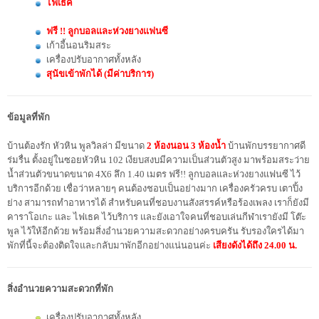
ไฟเธค
ฟรี !! ลูกบอลและห่วงยางแฟนซี
เก้าอี้นอนริมสระ
เครื่องปรับอากาศทั้งหลัง
สุนัขเข้าพักได้ (มีค่าบริการ)
ข้อมูลที่พัก
บ้านต้องรัก หัวหิน พูลวิลล่า มีขนาด
2 ห้องนอน 3 ห้องน้ำ
บ้านพักบรรยากาศดี
ร่มรื่น ตั้งอยู่ในซอยหัวหิน 102 เงียบสงบมีความเป็นส่วนตัวสูง มาพร้อมสระว่าย
น้ำส่วนตัวขนาดขนาด 4X6 ลึก 1.40 เมตร ฟรี!! ลูกบอลและห่วงยางแฟนซี ไว้
บริการอีกด้วย เชื่อว่าหลายๆ คนต้องชอบเป็นอย่างมาก เครื่องครัวครบ เตาปิ้ง
ย่าง สามารถทำอาหารได้ สำหรับคนที่ชอบงานสังสรรค์หรือร้องเพลง เราก็ยังมี
คาราโอเกะ และ ไฟเธค ไว้บริการ และยังเอาใจคนที่ชอบเล่นกีฬาเรายังมี โต๊ะ
พูล ไว้ให้อีกด้วย พร้อมสิ่งอำนวยความสะดวกอย่างครบครัน รับรองใครได้มา
พักที่นี้จะต้องติดใจและกลับมาพักอีกอย่างแน่นอนค่ะ
เสียงดังได้ถึง 24.00 น.
สิ่งอำนวยความสะดวกที่พัก
เครื่องปรับอากาศทั้งหลัง