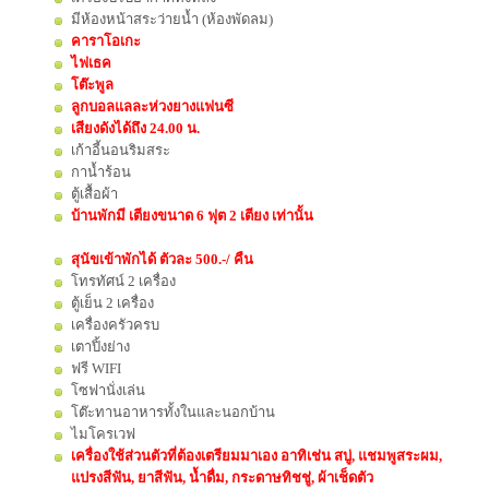
มีห้องหน้าสระว่ายน้ำ (ห้องพัดลม)
คาราโอเกะ
ไฟเธค
โต๊ะพูล
ลูกบอลแลละห่วงยางแฟนซี
เสียงดังได้ถึง 24.00 น.
เก้าอี้นอนริมสระ
กาน้ำร้อน
ตู้เสื้อผ้า
บ้านพักมี เตียงขนาด 6 ฟุต 2 เตียง เท่านั้น
สุนัขเข้าพักได้ ตัวละ 500.-/ คืน
โทรทัศน์ 2 เครื่อง
ตู้เย็น 2 เครื่อง
เครื่องครัวครบ
เตาปิ้งย่าง
ฟรี WIFI
โซฟานั่งเล่น
โต๊ะทานอาหารทั้งในและนอกบ้าน
ไมโครเวฟ
เครื่องใช้ส่วนตัวที่ต้องเตรียมมาเอง อาทิเช่น สบู่, แชมพูสระผม,
แปรงสีฟัน, ยาสีฟัน, น้ำดื่ม, กระดาษทิชชู่, ผ้าเช็ดตัว