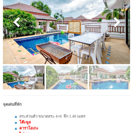
จุดเด่นที่พัก
สระส่วนตัว ขนาดสระ 4×6 ลึก 1.40 เมตร
โต๊ะพูล
คาราโอเกะ