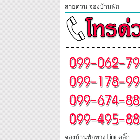
สายด่วน จองบ้านพัก
จองบ้านพักทาง Line คลิ๊ก