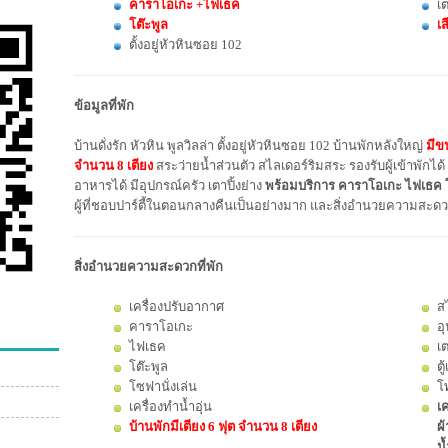
คาราโอเกะ +ไฟเธค
เต
โต๊ะพูล
เส
ตั้งอยู่หัวหินซอย 102
ข้อมูลที่พัก
บ้านดั่งรัก หัวหิน พูลวิลล่า ตั้งอยู่หัวหินซอย 102 บ้านพักหลังใหญ่
มีข
จำนวน 8 เตียง
สระว่ายน้ำส่วนตัว สไลเดอร์ริมสระ รองรับผู้เข้าพักได
อาหารได้ มีอุปกรณ์ครัว เตาปิ้งย่าง
พร้อมบริการ คาราโอเกะ ไฟเธค โต๊
ผู้ที่ชอบปาร์ตี้ในตอนกลางคืนเป็นอย่างมาก และสิ่งอำนวยความสะดว
สิ่งอำนวยความสะดวกที่พัก
เครื่องปรับอากาศ
ส
คาราโอเกะ
อ
ไฟเธค
เต
โต๊ะพูล
ตู
โซฟานั่งเล่น
โ
เครื่องทำน้ำอุ่น
เค
บ้านพักมีเตียง 6 ฟุต จำนวน 8 เตียง
ผ้
น้