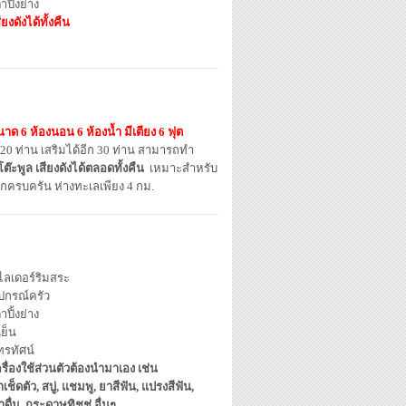
าปิ้งย่าง
ียงดังได้ทั้งคืน
นาด 6 ห้องนอน 6 ห้องน้ำ มีเตียง 6 ฟุต
้ 20 ท่าน เสริมได้อีก 30 ท่าน สามารถทำ
ะพูล เสียงดังได้ตลอดทั้งคืน
เหมาะสำหรับ
กครบครัน ห่างทะเลเพียง 4 กม.
ไลเดอร์ริมสระ
ุปกรณ์ครัว
าปิ้งย่าง
้เย็น
ทรทัศน์
รื่องใช้ส่วนตัวต้องนำมาเอง เช่น
าเช็ดตัว, สบู่, แชมพู, ยาสีฟัน, แปรงสีฟัน,
ำดื่ม, กระดาษทิชชู่ อื่นๆ