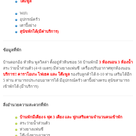
โต๊ะพูล
WiFi
อุปกรณ์ครัว
เตาปิ้งย่าง
สุนัขพักได้(มีค่าบริการ)
ข้อมูลที่พัก
บ้านดอกอ้อ หัวหิน พูลวิลล่า ตั้งอยู่หัวหินซอย 58 บ้านพักมี
3 ห้องนอน 3 ห้องน้ำ
สระว่ายน้ำส่วนตัว (4×8 เมตร) มีห่วงยางแฟนซี เครื่องปรับอากาศทุกห้องนอน
บริการ!! คาราโอเกะ ไฟเธค และ โต๊ะพูล
รองรับลูกค้าได้ 8-10 ท่าน เสริมได้อีก
5 ท่าน สามารถประกอบอาหารได้ มีอุปกรณ์ครัว เตาปิ้งย่างครบ สุนัขสามารถ
เข้าพักได้ (มี่าบริการ)
สิ่งอำนวยความสะดวกที่พัก
บ้านพักมีเตียง 6 ฟุต 3 เตียง และ ฟูกเสริมตามจำนวนคนเข้าพัก
สระว่ายน้ำส่วนตัว
ห่วงยางแฟนซี
โต๊ะนั่งทานอาหาร