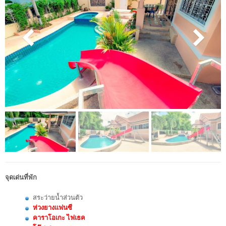
จุดเด่นที่พัก
สระว่ายน้ำส่วนตัว
ห่วงยางแฟนซี
คาราโอเกะ ไฟเธค