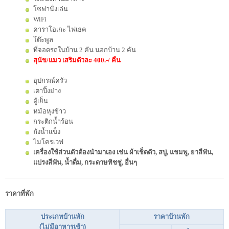
โซฟานั่งเล่น
WiFi
คาราโอเกะ ไฟเธค
โต๊ะพูล
ที่จอดรถในบ้าน 2 คัน นอกบ้าน 2 คัน
สุนัข/แมว เสริมตัวละ 400.-/ คืน
อุปกรณ์ครัว
เตาปิ้งย่าง
ตู้เย็น
หม้อหุงข้าว
กระติกน้ำร้อน
ถังน้ำแข็ง
ไมโครเวฟ
เครื่องใช้ส่วนตัวต้องนำมาเอง เช่น ผ้าเช็ดตัว, สบู่, แชมพู, ยาสีฟัน,
แปรงสีฟัน, น้ำดื่ม, กระดาษทิชชู่, อื่นๆ
ราคาที่พัก
ประเภทบ้านพัก
ราคาบ้านพัก
(ไม่มีอาหารเช้า)