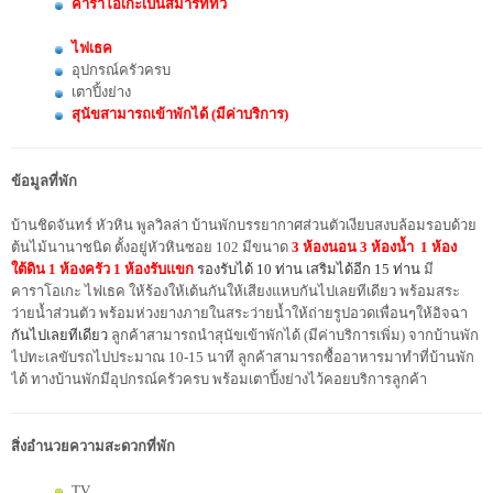
คาราโอเกะเป็นสมาร์ททีวี
ไฟเธค
อุปกรณ์ครัวครบ
เตาปิ้งย่าง
สุนัขสามารถเข้าพักได้ (มีค่าบริการ)
ข้อมูลที่พัก
บ้านชิดจันทร์ หัวหิน พูลวิลล่า บ้านพัก
บรรยากาศส่วนตัวเงียบสงบล้อมรอบด้วย
ต้นไม้นานาชนิด
ตั้งอยู่หัวหินซอย 102 มีขนาด
3
ห้องนอน 3 ห้องน้ำ 1 ห้อง
ใต้ดิน 1 ห้องครัว 1 ห้องรับแขก
รองรับได้ 10 ท่าน
เสริมได้อีก 15 ท่าน
มี
คาราโอเกะ ไฟเธค ให้ร้องให้เต้นกันให้เสียงแหบกันไปเลยทีเดียว พร้อมสระ
ว่ายน้ำส่วนตัว พร้อมห่วงยางภายในสระว่ายน้ำให้ถ่ายรูปอวดเพื่อนๆให้อิจฉา
กันไปเลยทีเดียว
ลูกค้าสามารถนำสุนัขเข้าพักได้ (มีค่าบริการเพิ่ม) จากบ้านพัก
ไปทะเลขับรถไปประมาณ 10-15 นาที ลูกค้าสามารถซื้ออาหารมาทำที่บ้านพัก
ได้ ทางบ้านพักมีอุปกรณ์ครัวครบ พร้อมเตาปิ้งย่างไว้คอยบริการลูกค้า
สิ่งอำนวยความสะดวกที่พัก
TV