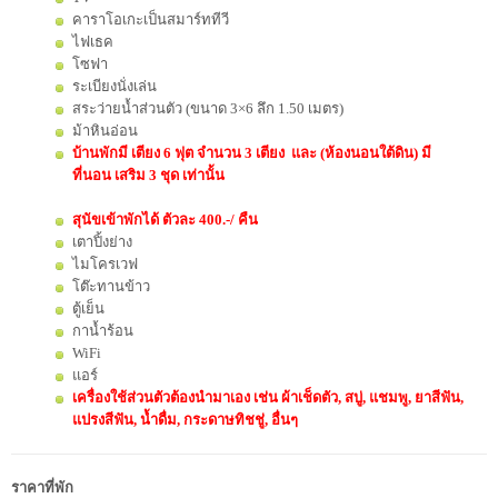
คาราโอเกะเป็นสมาร์ททีวี
ไฟเธค
โซฟา
ระเบียงนั่งเล่น
สระว่ายน้ำส่วนตัว (ขนาด 3×6 ลึก 1.50 เมตร)
ม้าหินอ่อน
บ้านพักมี เตียง 6 ฟุต จำนวน 3 เตียง และ (ห้องนอนใต้ดิน) มี
ที่นอน เสริม 3 ชุด เท่านั้น
สุนัขเข้าพักได้ ตัวละ 400.-/ คืน
เตาปิ้งย่าง
ไมโครเวฟ
โต๊ะทานข้าว
ตู้เย็น
กาน้ำร้อน
WiFi
แอร์
เครื่องใช้ส่วนตัวต้องนำมาเอง เช่น ผ้าเช็ดตัว, สบู่, แชมพู, ยาสีฟัน,
แปรงสีฟัน, น้ำดื่ม, กระดาษทิชชู่, อื่นๆ
ราคาที่พัก