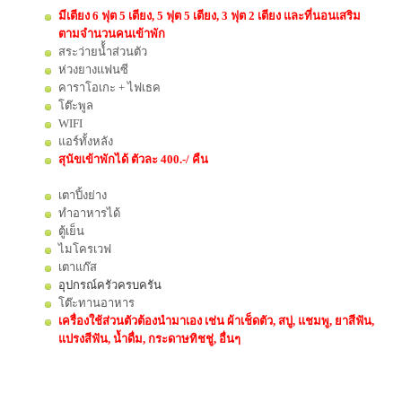
มีเตียง 6 ฟุต 5 เตียง, 5 ฟุต 5 เตียง, 3 ฟุต 2 เตียง และที่นอนเสริม
ตามจำนวนคนเข้าพัก
สระว่ายน้้ำส่วนตัว
ห่วงยางแฟนซี
คาราโอเกะ + ไฟเธค
โต๊ะพูล
WIFI
แอร์ทั้งหลัง
สุนัขเข้าพักได้ ตัวละ 400.-/ คืน
เตาปิ้งย่าง
ทำอาหารได้
ตู้เย็น
ไมโครเวฟ
เตาแก๊ส
อุปกรณ์ครัวครบครัน
โต๊ะทานอาหาร
เครื่องใช้ส่วนตัวต้องนำมาเอง เช่น ผ้าเช็ดตัว, สบู่, แชมพู, ยาสีฟัน,
แปรงสีฟัน, น้ำดื่ม, กระดาษทิชชู่, อื่นๆ