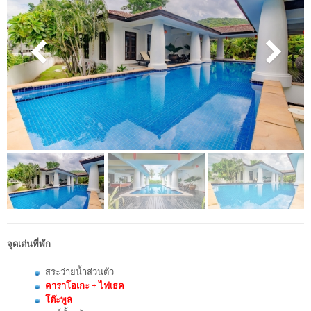
จุดเด่นที่พัก
สระว่ายน้ำส่วนตัว
คาราโอเกะ + ไฟเธค
โต๊ะพูล