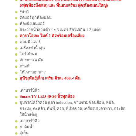
6ฟุต(ห้องนั่งเล่น) และ ที่นอนเสริม5ฟุต(ห้องนอนใหญ่)
Wi-Fi
ติดแอร์ทุกห้องนอน
ห้องนั่งเล่นแอร์
สระว่ายน้ำส่วนตัว 4 x 3 เมตร ลึกไม่เกิน 1.2 เมตร
คาราโอเกะ ไมค์ 2 ตัวพร้อมเครื่องเสียง
คอมพิวเตอร์
เครื่องทำน้ำอุ่น
ไดร์เป่าผม
จักรยาน 4 คัน
ดาดฟ้า
โต๊ะทานอาหาร
สุนัข(พันธุ์เล็ก) เสริม ตัวละ 400.-/ คืน
เตาบาร์บีคิว
Smart TV LED 40-50 นิ้วทุกห้อง
อุปกรณ์ครัวครบ (เตา induction, จานชามช้อนส้อม, หม้อ,
กระทะ, ตะหลิว, ทัพพี, ครก, ที่เปิดขวด, เครื่องปรุงอาหาร, กระติก
ใส่น้ำแข็ง)
เตาบาร์บีคิว
กาต้มน้ำ
ตู้เย็น