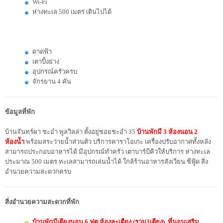
Wi-Fi
ห่างทะเล 500 เมตร เดินไปได้
ดาดฟ้า
เตาปิ้งย่าง
อุปกรณ์ครัวครบ
จักรยาน 4 คัน
ข้อมูลที่พัก
บ้านจันทร์ผา ชะอำ พูลวิลล่า ตั้งอยู่ซอยชะอำ 35
บ้านพักมี
3 ห้องนอน 2
ห้องน้ำ
พร้อมสระว่ายน้ำส่วนตัว บริการคาราโอเกะ เครื่องปรับอากาศทั้งหลัง
สามารถประกอบอาหารได้ มีอุปกรณ์ทำครัว เตาบาร์บีคิวให้บริการ ห่างทะเล
ประมาณ 500 เมตร ทะเลสามารถเล่นน้ำได้ ใกล้ร้านอาหารสังเวียน ซีฟู้ด สิ่ง
อำนวยความสะดวกครบ
สิ่งอำนวยความสะดวกที่พัก
บ้านพักมีเตียงนอน 6 ฟุต ห้องละเตียง (รวม3เตียง) ,ที่นอนเสริม