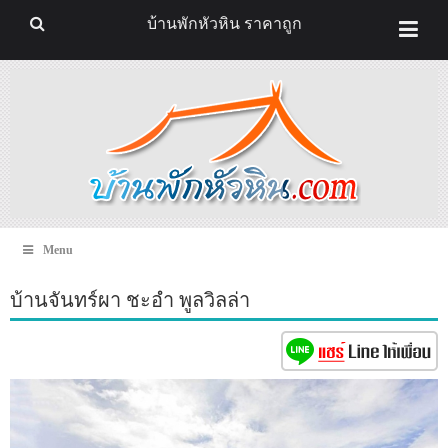
บ้านพักหัวหิน ราคาถูก
Menu
บ้านจันทร์ผา ชะอำ พูลวิลล่า