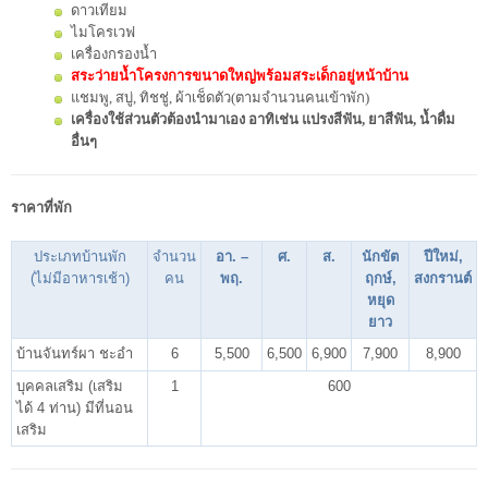
ดาวเทียม
ไมโครเวฟ
เครื่องกรองน้ำ
สระว่ายน้ำโครงการขนาดใหญ่พร้
อมสระเด็กอยู่หน้าบ้าน
แชมพู, สบู่, ทิชชู่, ผ้าเช็ดตัว(ตามจำนวนคนเข้าพัก)
เครื่องใช้ส่วนตัวต้องนำมาเอง อาทิเช่น แปรงสีฟัน, ยาสีฟัน, น้ำดื่ม
อื่นๆ
ราคาที่พัก
ประเภทบ้านพัก
จำนวน
อา. –
ศ.
ส.
นักขัต
ปีใหม่,
(ไม่มีอาหารเช้า)
คน
พฤ.
ฤกษ์,
สงกรานต์
หยุด
ยาว
บ้านจันทร์ผา ชะอำ
6
5,500
6,500
6,900
7,900
8,900
บุคคลเสริม (เสริม
1
600
ได้ 4 ท่าน) มีที่นอน
เสริม