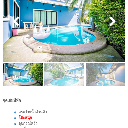
จุดเด่นที่พัก
สระว่ายน้ำส่วนตัว
โต๊ะสนุ๊ก
อุปกรณ์ครัว