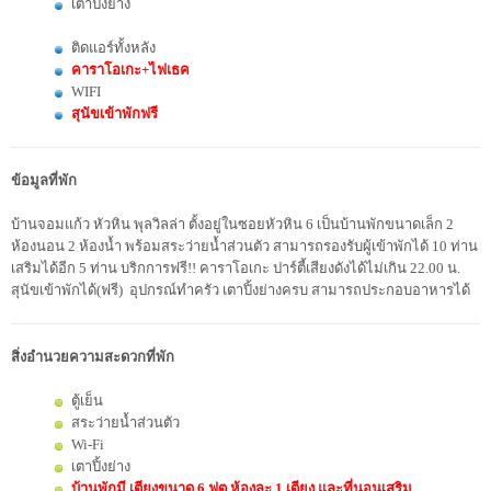
เตาปิ้งย่าง
ติดแอร์ทั้งหลัง
คาราโอเกะ+
ไฟเธค
WIFI
สุนัขเข้าพักฟรี
ข้อมูลที่พัก
บ้านจอมแก้ว หัวหิน พุลวิลล่า ตั้งอยู่ในซอยหัวหิน 6 เป็นบ้านพักขนาดเล็ก 2
ห้องนอน 2 ห้องน้ำ พร้อมสระว่ายน้ำส่วนตัว
สามารถรองรับผู้เข้าพักได้ 10 ท่าน
เสริมได้อีก 5 ท่าน บริกการฟรี!! คาราโอเกะ ปาร์ตี้เสียงดังได้ไม่เกิน 22.00 น.
สุนัขเข้าพักได้(ฟรี) อุปกรณ์ทำครัว เตาปิ้งย่างครบ สามารถประกอบอาหารได้
สิ่งอำนวยความสะดวกที่พัก
ตู้เย็น
สระว่ายน้ำส่วนตัว
Wi-Fi
เตาปิ้งย่าง
บ้านพักมี เตียงขนาด 6 ฟุต ห้องละ 1 เตียง และที่นอนเสริม