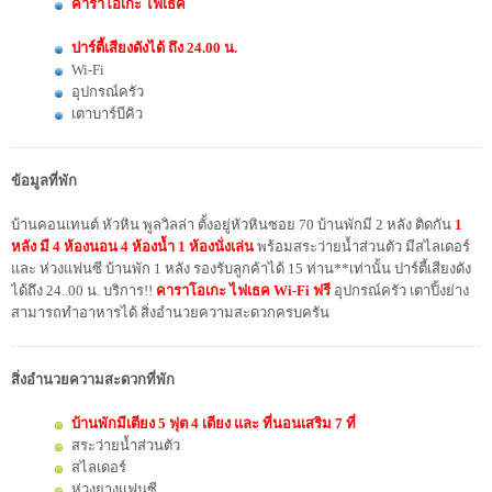
คาราโอเกะ ไฟเธค
ปาร์ตี้เสียงดังได้ ถึง 24.00 น.
Wi-Fi
อุปกรณ์ครัว
เตาบาร์บีคิว
ข้อมูลที่พัก
บ้านคอนเทนต์ หัวหิน พูลวิลล่า ตั้งอยู่หัวหินซอย 70 บ้านพักมี 2 หลัง ติดกัน
1
หลัง มี 4 ห้องนอน 4 ห้องน้ำ 1 ห้องนั่งเล่น
พร้อมสระว่ายน้ำส่วนตัว มีสไลเดอร์
และ ห่วงแฟนซี บ้านพัก 1 หลัง รองรับลูกค้าได้ 15 ท่าน**เท่านั้น ปาร์ตี้เสียงดัง
ได้ถึง 24..00 น. บริการ!!
คาราโอเกะ ไฟเธค Wi-Fi ฟรี
อุปกรณ์ครัว เตาปิ้งย่าง
สามารถทำอาหารได้ สิ่งอำนวยความสะดวกครบครัน
สิ่งอำนวยความสะดวกที่พัก
บ้านพักมีเตียง 5 ฟุต 4 เตียง และ ที่นอนเสริม 7 ที่
สระว่ายน้ำส่วนตัว
สไลเดอร์
ห่วงยางแฟนซี