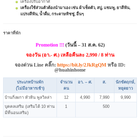
เครื่องปรับอากาศ
เครื่องใช้ส่วนตัวต้องนำมาเอง เช่น ผ้าเช็ดตัว, สบู่, แชมพู, ยาสีฟัน,
แปรงสีฟัน, น้ำดื่ม, กระดาษทิชชู่, อื่นๆ
ราคาที่พัก
Promotion !!!
(วันนี้ – 31 ส.ค. 62)
จองวัน (อา.- ศ.) เหลือคืนละ 2,990 / 8 ท่าน
จองด่วน Line คลิ๊ก:
https://bit.ly/2JkRgQM
หรือ ID:
@huahinhome
ประเภทบ้านพัก
จำนวน
อา. – ศ.
ส.
นักขัตฤกษ์,
(ไม่มีอาหารเช้า)
คน
หยุดยาว
บ้านกิ่งผกา หัวหิน พูลวิลล่า
12
4,990
7,990
9,990
บุคคลเสริม (เสริมได้ 10 ท่าน
1
500
มีที่นอนเสริม)