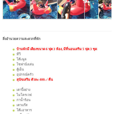
สิ่งอำนวยความสะดวกที่พัก
บ้านพักมี เตียงขนาด 6 ฟุต 3 ห้อง, มีที่นอนเสริม 5 ฟุต 3 ชุด
ทีวี
โต๊ะพูล
โซฟานั่งเล่น
ตู้เย็น
อุปกรณ์ครัว
สุนัขเสริม ตัวละ 400.-/ คืน
เตาปิ้งย่าง
ไมโครเวฟ
กาน้ำร้อน
เตาแก๊ส
โต๊ะอาหาร