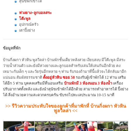
สุนัขพักเข้าได้
ห่วงยาง+ลูกบอลสระ
โต๊ะพูล
อุปกรณ์ครัว
เตาปิ้งย่าง
ข้อมูลที่พัก
บ้านกิ่งผกา หัวหิน พูลวิลล่า บ้านพักชั้นเดียวหลังสวย เงียบสงบ มีโต๊ะพูล มีสระ
ว่ายน้ำส่วนตัว และยังมีห่วงยางและลูกบอลสำหรับเล่นให้เล่นกันอีกด้วย คง
เหมาะกับเด็ก ๆ และวัยรุ่นอีกหลาย ๆ ท่าน รับรองถ้ามาที่นี้แล้วจะได้กลับมาอีก
แน่นอน สัมผัสธรรมชาติ
ตั้งอยู่หัวหิน ซอย 58
รองรับผู้เข้าพักได้ 12 ท่าน เสริม
ได้อีก 5 ท่าน บุคคลเสริมมีที่นอนเสริม
บ้านพักมี 3 ห้องนอน 3 ห้องน้ำ
เครื่อง
ปรับอากาศทั้งหลัง และยังนำสุนัขเข้าพักได้อีกด้วย สามารถทำอาหารได้ ปิ้งย่าง
ได้ สิ่งอำนวยความสะดวกครบครัน ขับรถไปทะเลประมาณ 10-15 นาที
>> รีวิวความประทับใจของลูกค้าที่มาพักที่ บ้านกิ่งผกา หัวหิน
พูลวิลล่า <<