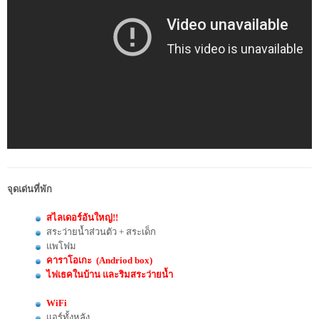
จุดเด่นที่พัก
สไลเดอร์อันใหญ่!!
สระว่ายน้ำส่วนตัว + สระเด็ก
แพโฟม
คาราโอเกะ (Andriod box)
ไฟเธคในบ้าน และริมสระว่ายน้ำ
WiFi
แอร์ทั้งหลัง