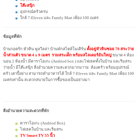
โต๊ะสนุ๊ก
อุปกรณ์ครัวครบ
ใกล้ 7-Eleven และ Family Mart เพียง 100 เมตร
ข้อมูลที่พัก
บ้านกอดรัก หัวหิน พูลวิลล่า บ้านพักสไตล์โมเดิร์น
ตั้งอยู่หัวหินซอย 70
สระว่าย
น้ำส่วนตัว ขนาด 4 x 9 เมตร รวมสระเด็ก พร้อมสไลเดอร์อันใหญ่
ขนาด 4 ห้อง
นอน 2 ห้องน้ำ มีคาราโอเกะ (Andriod box ) และไฟเธคทั้งในบ้าน และริมสระ
ว่ายน้ำ มีโต๊ะสนุ๊ก สิ่งอำนวยความสะดวกมากมาาย ห้องครัว พร้อมอุปกรณ์
ครัว เตาปิ้งย่าง สามารถทำอาหารได้ ใกล้ 7-Eleven และ Family Mart เพียง 100
เมตรเท่านั้น สะดวกสบายในการซื้อของเป็นอย่างมา
สิ่งอำนวยความสะดวกที่พัก
คาราโอเกะ (Andriod Box)
ไฟเธคในบ้าน และริมสระ
TV Smart TV 55 นิ้ว