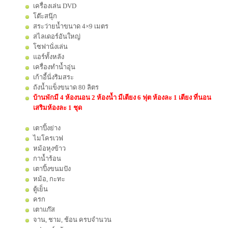
เครื่องเล่น DVD
โต๊ะสนุ๊ก
สระว่ายน้ำขนาด 4×9 เมตร
สไลเดอร์อันใหญ่
โซฟานั่งเล่น
แอร์ทั้งหลัง
เครื่องทำน้ำอุ่น
เก้าอี้นั่งริมสระ
ถังน้ำแข็งขนาด 80 ลิตร
บ้านพักมี 4 ห้องนอน 2 ห้องน้ำ มีเตียง 6 ฟุต ห้องละ 1 เตียง ที่นอน
เสริมห้องละ 1 ชุด
เตาปิ้งย่าง
ไมโครเวฟ
หม้อหุงข้าว
กาน้ำร้อน
เตาปิ้งขนมปัง
หม้อ, กะทะ
ตู้เย็น
ครก
เตาแก๊ส
จาน, ชาม, ช้อน ครบจำนวน