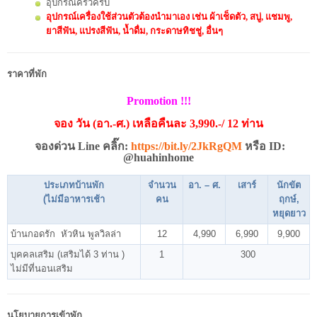
อุปกรณ์ครัวครบ
อุปกรณ์เครื่องใช้ส่วนตัวต้องนำมาเอง เช่น ผ้าเช็ดตัว, สบู่, แชมพู,
ยาสีฟัน, แปรงสีฟัน, น้ำดื่ม, กระดาษทิชชู่, อื่นๆ
ราคาที่พัก
Promotion !!!
จอง วัน (อา.-ศ.) เหลือคืนละ 3,990.-/ 12 ท่าน
จองด่วน Line คลิ๊ก:
https://bit.ly/2JkRgQM
หรือ ID:
@huahinhome
ประเภทบ้านพัก
จำนวน
อา. – ศ.
เสาร์
นักขัต
(ไม่มีอาหารเช้า
คน
ฤกษ์,
หยุดยาว
บ้านกอดรัก หัวหิน พูลวิลล่า
12
4,990
6,990
9,900
บุคคลเสริม (เสริมได้ 3 ท่าน )
1
300
ไม่มีที่นอนเสริม
นโยบายการเข้าพัก