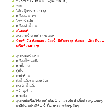
ทีวี Smart TV 49 นิ้ว (เล่น youtube ได้)
Wifi
โต๊ะสนุ๊กขนาด 2×4 ฟุต
เครื่องเล่น DVD
โซฟานั่งเล่น
เครื่องทำน้ำอุ่น
สไลเดอร์
สระว่ายน้ำส่วนตัว 3×8 เมตร
บ้านพักมี 3 ห้องนอน 2 ห้องน้ำ มีเตียง 6 ฟุต ห้องละ 1 เตียง ที่นอน
เสริมห้องละ 1 ชุด
อุปกรณ์ครัวครบ
เครื่องปิ้งขนมปัง
เตาปิ้งย่าง
ตู้เย็น
กาน้ำร้อน
ถังน้ำแข็งขนาด 80 ลิตร
กระติกน้ำแข็ง
หม้อหุงข้าว
เตาแก๊ส
อุปกรณ์เครื่องใช้ส่วนตัวต้องนำมาเอง เช่น ผ้าเช็ดตัว, สบู่, แชมพู,
ยาสีฟัน, แปรงสีฟัน, น้ำดื่ม, กระดาษทิชชู่, อื่นๆ